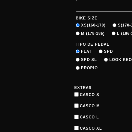
BIKE SIZE
XS(160-170)
S(170-
M (178-186)
L (186-
TIPO DE PEDAL
FLAT
SPD
SPD SL
LOOK KEO
PROPIO
EXTRAS
CASCO S
CASCO M
CASCO L
CASCO XL