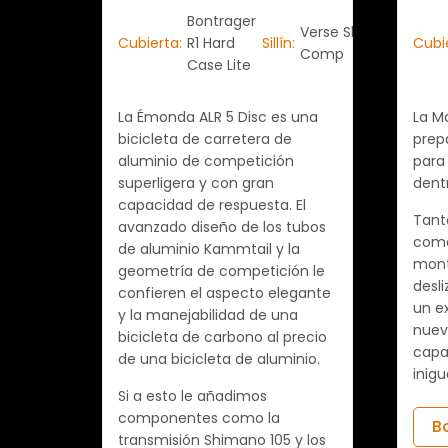
Bontrager
Verse Short
Cubierta:
R1 Hard
Sillín:
Cubi
Comp
Case Lite
La Émonda ALR 5 Disc es una
La Ma
bicicleta de carretera de
prepa
aluminio de competición
para 
superligera y con gran
dentr
capacidad de respuesta. El
Tanto
avanzado diseño de los tubos
como
de aluminio Kammtail y la
mont
geometría de competición le
desl
confieren el aspecto elegante
un e
y la manejabilidad de una
nuev
bicicleta de carbono al precio
capa
de una bicicleta de aluminio.
inigu
Si a esto le añadimos
componentes como la
B
transmisión Shimano 105 y los