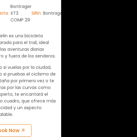
Bontrager
erta:
XT3
Sillín:
Bontrager
COMP 29
rlin es una bicicleta
rada para el trail, ideal
las aventuras diarias
o y fuera de los senderos.
 si vuelas por la ciudad,
 si pruebas el ciclismo de
aña por primera vez o te
izas por las curvas como
xperto, te encantará el
o cuadro, que ofrece más
cidad y un aspecto
alable.
ook Now