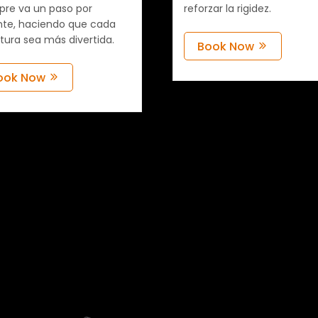
pre va un paso por
reforzar la rigidez.
nte, haciendo que cada
tura sea más divertida.
Book Now
ook Now