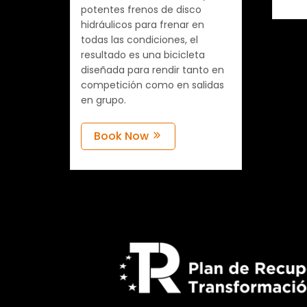
potentes frenos de disco
hidráulicos para frenar en
todas las condiciones, el
resultado es una bicicleta
diseñada para rendir tanto en
competición como en salidas
en grupo.
Book Now