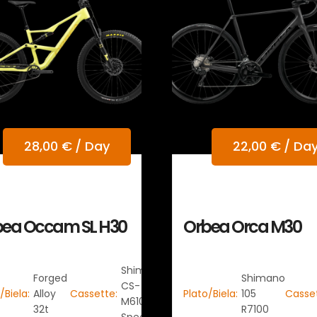
28,00
€
/ Day
22,00
€
/ Da
bea Occam SL H30
Orbea Orca M30
Shimano
Forged
Shimano
CS-
/Biela:
Alloy
Cassette:
Plato/Biela:
105
Casse
M6100 12
32t
R7100