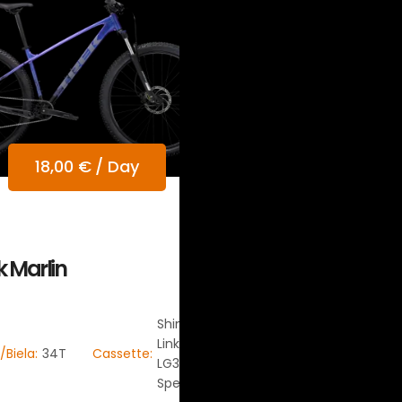
18,00
€
/ Day
k Marlin
Shimano
Linkglide
/Biela:
34T
Cassette:
LG300 9
Speed