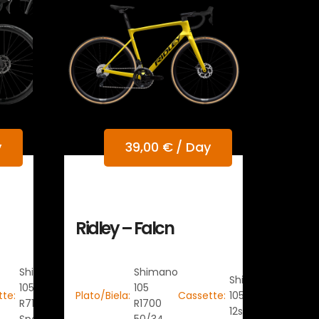
y
39,00
€
/ Day
Ridley – Falcn
Shimano
Shimano
Shimano
105
105
tte:
Plato/Biela:
Cassette:
105R7100
R7100 12
R1700
12s 11/34