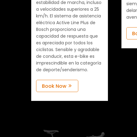
estabilidad de marcha, incluso
siem
a velocidades superiores a 25
dela
km/h. El sistema de asistencia
aven
eléctrica Active Line Plus de
Bosch proporciona una
B
capacidad de respuesta que
es apreciada por todos los
ciclistas. Sensible y agradable
de conducir, esta e-bike es
imprescindible en la categoría
de deporte/senderismo.
Book Now