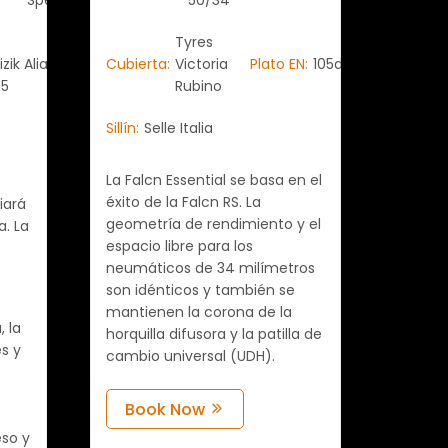
Speed
50/34
Tyres
izik Aliante
Cubierta:
Victoria
Plato EN:
105di2
R5
Rubino
Sillín:
Selle Italia
La Falcn Essential se basa en el
éxito de la Falcn RS. La
iará
geometría de rendimiento y el
a. La
espacio libre para los
neumáticos de 34 milímetros
son idénticos y también se
mantienen la corona de la
, la
horquilla difusora y la patilla de
es y
cambio universal (UDH).
Book Now
eso y