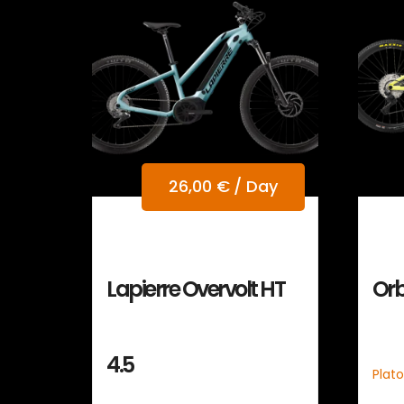
26,00
€
/ Day
Lapierre Overvolt HT
Or
4.5
Plato