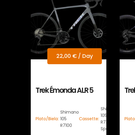
22,00
€
/ Day
Trek Émonda ALR 5
Tre
Shimano
Shimano
105
Plato/Biela:
105
Cassette:
Plato
R7100 12
R7100
Speed