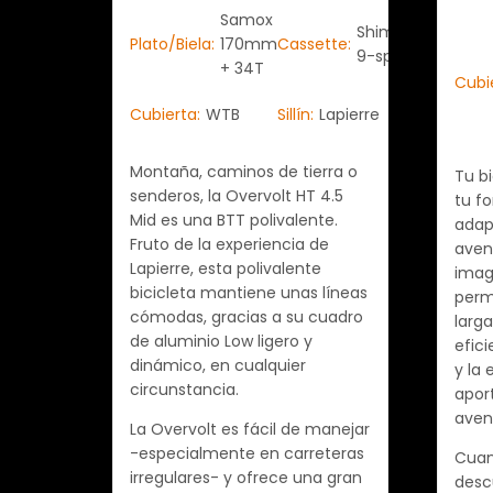
Samox
Shimano
Plato/Biela:
170mm
Cassette:
9-speed
+ 34T
Cubi
Cubierta:
WTB
Sillín:
Lapierre
Montaña, caminos de tierra o
Tu b
senderos, la Overvolt HT 4.5
tu f
Mid es una BTT polivalente.
adap
Fruto de la experiencia de
aven
Lapierre, esta polivalente
imag
bicicleta mantiene unas líneas
perm
cómodas, gracias a su cuadro
larga
de aluminio Low ligero y
efici
dinámico, en cualquier
y la 
circunstancia.
aport
aven
La Overvolt es fácil de manejar
-especialmente en carreteras
Cuan
irregulares- y ofrece una gran
desc