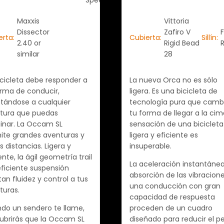
Speed
Maxxis
Vittoria
Dissector
Zafiro V
F
erta:
Cubierta:
Sillín:
2.40 or
Rigid Bead
similar
28
icicleta debe responder a
La nueva Orca no es sólo
orma de conducir,
ligera. Es una bicicleta de
tándose a cualquier
tecnología pura que camb
tura que puedas
tu forma de llegar a la cim
inar. La Occam SL
sensación de una bicicleta
ite grandes aventuras y
ligera y eficiente es
s distancias. Ligera y
insuperable.
ente, la ágil geometría trail
La aceleración instantánea
eficiente suspensión
absorción de las vibracion
an fluidez y control a tus
una conducción con gran
turas.
capacidad de respuesta
do un sendero te llame,
proceden de un cuadro
ubrirás que la Occam SL
diseñado para reducir el p