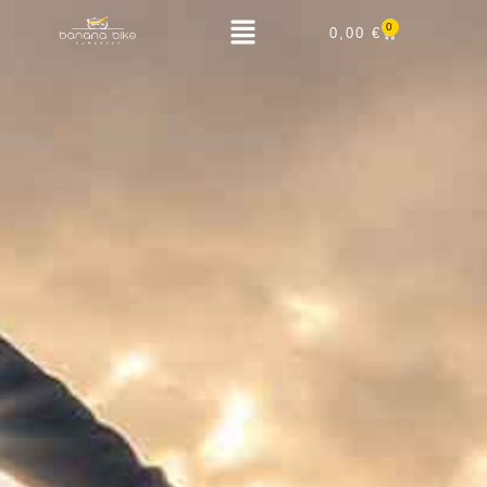
0
0,00
€