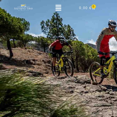
0
0,00
€